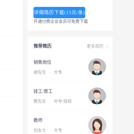
详细简历下载(15元/条)
开通付费企业会员可免费下载
推荐简历
更多简历
销售岗位
谢先生
·
大专
技工/普工
樊先生
·
中专/技校
教师
刘女士
·
大专