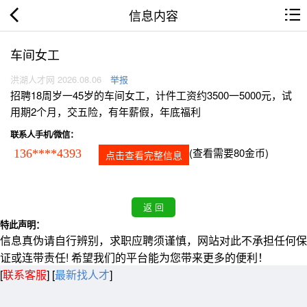
信息内容
车间女工
洪湖人才网 2026.08.06
举报
招聘18周岁一45岁的车间女工，计件工资约3500一5000元，试
用期2个月，交五险，有年薪假，年底福利
联系人手机/微信：
(查看需要80金币)
136****4393
点击查看完整信息
特此声明：
信息真伪请自行辨别，求职应聘须谨慎，网站对此不承担任何保
证或连带责任! 希望我们的平台能为您带来更多的便利！
[
联系客服
]
[
最新找人才
]